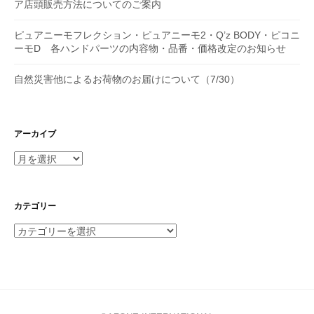
ア店頭販売方法についてのご案内
ピュアニーモフレクション・ピュアニーモ2・Q’z BODY・ピコニ
ーモD 各ハンドパーツの内容物・品番・価格改定のお知らせ
自然災害他によるお荷物のお届けについて（7/30）
アーカイブ
ア
ー
カ
イ
カテゴリー
ブ
カ
テ
ゴ
リ
ー