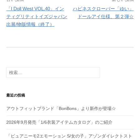
投
「I Doll West VOL.40」イン
ハピネスクローバー「ゆい」
稿
ティグリティトイズジャパン
ドールアイ仕様、第２弾☆
ナ
出展/物販情報（終了）
ビ
ゲ
ー
シ
検
索:
ョ
ン
最近の投稿
アウトフィットブランド「BonBons」より新作が登場☆
2026年9月発売「1/6衣装アイテムカタログ」のご紹介
「ピュアニーモ2エモーション S/女の子」アゾンダイレクトスト