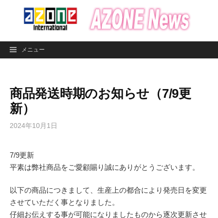
コ
ン
テ
ン
メニュー
ツ
へ
ス
商品発送時期のお知らせ（7/9更
キ
ッ
新）
プ
2024年10月1日
7/9更新
平素は弊社商品をご愛顧賜り誠にありがとうございます。
以下の商品につきまして、生産上の都合により発売日を変更
させていただく事となりました。
仔細お伝えする事が可能になりましたものから逐次更新させ