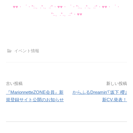
♥♥・゜・*:.。.*.。.:*・♥♥・゜・*:.。.*.。.:*・♥♥・゜・
*:.。.*.。.:*・♥♥
イベント情報
投
古い投稿
新しい投稿
『MarionnetteZONE会員』新
からふるDreamin’｢坂下 櫻｣
稿
規登録サイト公開のお知らせ
新CV.発表！
ナ
ビ
ゲ