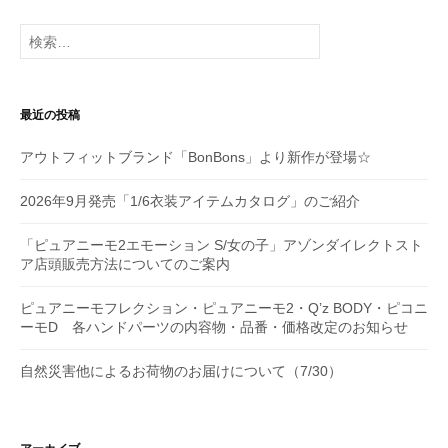
ー
検
シ
索:
ョ
最近の投稿
ン
アウトフィットブランド「BonBons」より新作が登場☆
2026年9月発売「1/6衣装アイテムカタログ」のご紹介
「ピュアニーモ2エモーション S/女の子」アゾンダイレクトスト
ア店頭販売方法についてのご案内
ピュアニーモフレクション・ピュアニーモ2・Q’z BODY・ピコニ
ーモD 各ハンドパーツの内容物・品番・価格改定のお知らせ
自然災害他によるお荷物のお届けについて（7/30）