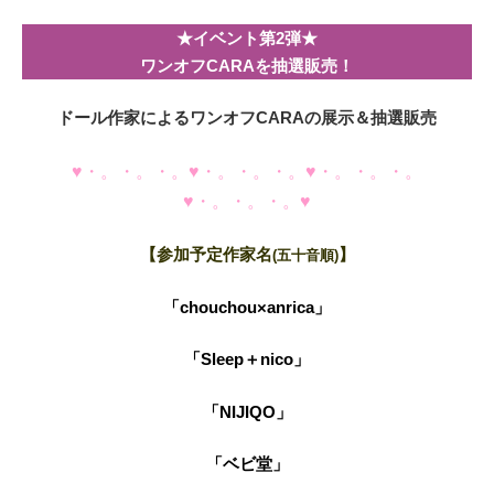
★イベント第2弾★
ワンオフCARAを抽選販売！
ドール作家によるワンオフCARAの展示＆抽選販売
♥・。・。・。♥・。・。・。♥・。・。・。
♥・。・。・。♥
【参加予定作家名
】
(五十音順)
「chouchou×anrica」
「Sleep＋nico」
「NIJIQO」
「ベビ堂」