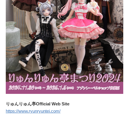
りゅんりゅん亭Official Web Site
https://www.ryunryuntei.com/