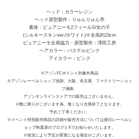
ヘッド：カラーレジン
ヘッド原型製作：りゅんりゅん亭
素体：ピュアニーモ2フィールS/女の子
(シルキースキンver./ホワイト)※全高約23cm
ピュアニーモ企画協力・原型製作：澤田工房
ヘアカラー：パステルピンク
アイカラー：ピンク
※アゾンFCポイント対象外商品
※アゾンレーベルショップ池袋、大阪、名古屋、ファクトリーショッ
プ湘南、
アゾンオンラインストアでの販売はございません。
※数に限りがございます為、無くなり次第終了となります。
予めご了承ください。
※イベント特別販売商品の詳細や販売方法については後日レーベルシ
ョップ秋葉原のブログとXでお知らせいたします。
※状況により予定が変更になる場合がございます。