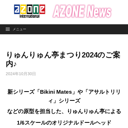
コ
ン
テ
ン
メニュー
ツ
へ
ス
りゅんりゅん亭まつり2024のご案
キ
ッ
内♪
プ
2024年10月30日
新シリーズ「Bikini Mates」や「アサルトリリ
ィ」シリーズ
などの原型を担当した、りゅんりゅん亭による
1/6スケールのオリジナルドールヘッド