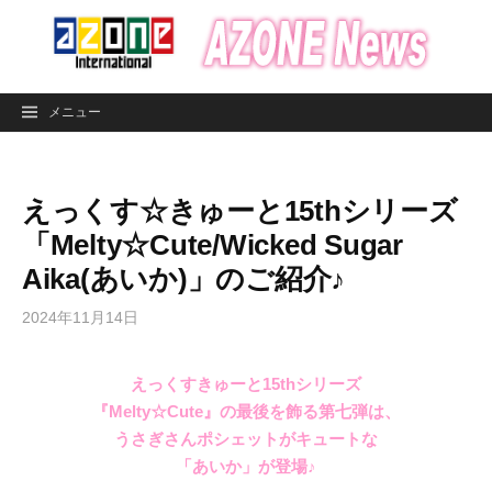
コ
ン
テ
ン
メニュー
ツ
へ
ス
えっくす☆きゅーと15thシリーズ
キ
ッ
「Melty☆Cute/Wicked Sugar
プ
Aika(あいか)」のご紹介♪
2024年11月14日
えっくすきゅーと15thシリーズ
『Melty☆Cute』の最後を飾る第七弾は、
うさぎさんポシェットがキュートな
「あいか」が登場♪