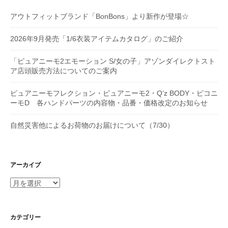
アウトフィットブランド「BonBons」より新作が登場☆
2026年9月発売「1/6衣装アイテムカタログ」のご紹介
「ピュアニーモ2エモーション S/女の子」アゾンダイレクトスト
ア店頭販売方法についてのご案内
ピュアニーモフレクション・ピュアニーモ2・Q’z BODY・ピコニ
ーモD 各ハンドパーツの内容物・品番・価格改定のお知らせ
自然災害他によるお荷物のお届けについて（7/30）
アーカイブ
ア
ー
カ
イ
カテゴリー
ブ