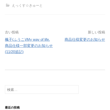
えっくす☆きゅーと
投
古い投稿
新しい投稿
楓子(ふうこ)/My way of life.
商品仕様変更のお知らせ
稿
商品仕様一部変更のお知らせ
ナ
(11/20追記)
ビ
ゲ
ー
シ
検
索:
ョ
ン
最近の投稿