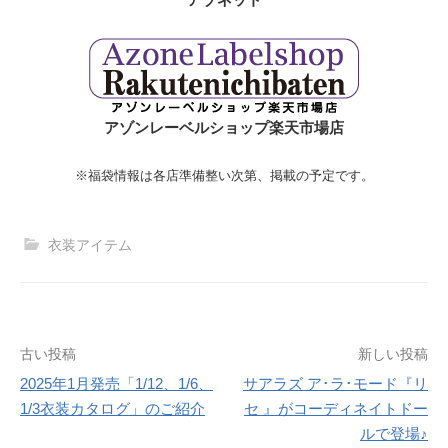
アゾンレーベルショップ楽天市場店
※福袋情報は各店準備整い次第、掲載の予定です。
衣装アイテム
投
古い投稿
新しい投稿
2025年1月発売「1/12、1/6、
サアラズ ア･ラ･モード『リ
稿
1/3衣装カタログ」のご紹介
セ 』がコーディネイトドー
ナ
ルで登場♪