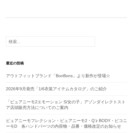
ビ
ゲ
ー
シ
検
索:
ョ
ン
最近の投稿
アウトフィットブランド「BonBons」より新作が登場☆
2026年9月発売「1/6衣装アイテムカタログ」のご紹介
「ピュアニーモ2エモーション S/女の子」アゾンダイレクトスト
ア店頭販売方法についてのご案内
ピュアニーモフレクション・ピュアニーモ2・Q’z BODY・ピコニ
ーモD 各ハンドパーツの内容物・品番・価格改定のお知らせ