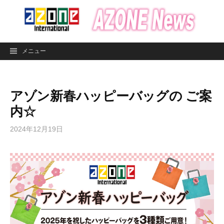
コ
ン
テ
ン
メニュー
ツ
へ
ス
アゾン新春ハッピーバッグの ご案
キ
ッ
内☆
プ
2024年12月19日