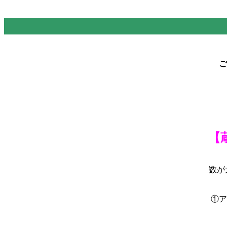
ご
【
数が
①ア