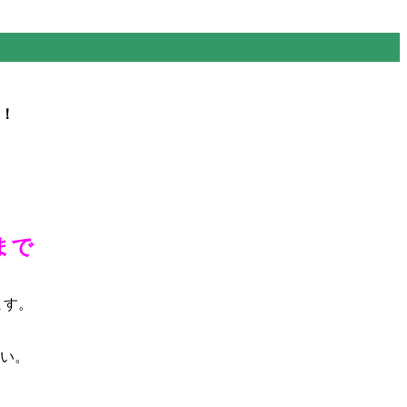
！
まで
ます。
い。