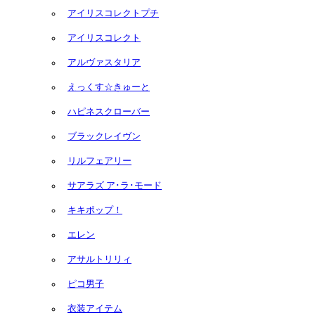
アイリスコレクトプチ
アイリスコレクト
アルヴァスタリア
えっくす☆きゅーと
ハピネスクローバー
ブラックレイヴン
リルフェアリー
サアラズ ア･ラ･モード
キキポップ！
エレン
アサルトリリィ
ピコ男子
衣装アイテム