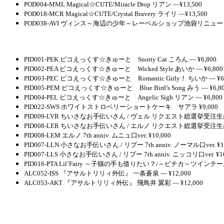
POD004-MML Magical☆CUTE/Miracle Drop リアン ―¥13,500
POD018-MCR Magical☆CUTE/Crystal Bravery ライリ ―¥13,500
POD038-AVI ヴィンス～海辺の少年～レーベルショップ池袋リニュー
PID001-PEK ピコえっくす☆きゅーと Snotty Cat ころん ― ¥6,800
PID002-PEA ピコえっくす☆きゅーと Wicked Style あいか ― ¥6,800
PID003-PEC ピコえっくす☆きゅーと Romantic Girly！ ちいか ― ¥6,
PID005-PEM ピコえっくす☆きゅーと Blue Bird’s Song みう ― ¥6,8
PID004-PEL ピコえっくす☆きゅーと Angelic Sigh リアン ― ¥6,800
PID022-SWS ホワイトストロベリーショートケーキ サアラ ¥9,000
PID009-LVR ちいさなお手伝いさん / ヴェル リクエスト総選挙受注生産品
PID008-LER ちいさなお手伝いさん / エルノ リクエスト総選挙受注生産品
PID008-LEM エルノ 7th anniv. ムニュ口ver. ¥10,000
PID007-LLN 小さなお手伝いさん / リプー 7th anniv. ノーマル口ver. ¥10
PID007-LLS 小さなお手伝いさん / リプー 7th anniv. ニッコリ口ver. ¥10
PID016-PTA Lil’Fairy ～子猫の手も借りたい？/～ピチカ～ツインテールヘ
ALC052-ISS 『アサルトリリィ外伝』 一条蒼泉 ― ¥12,000
ALC053-AKT 『アサルトリリィ外伝』 飛鳥井 翼彩 ― ¥12,000