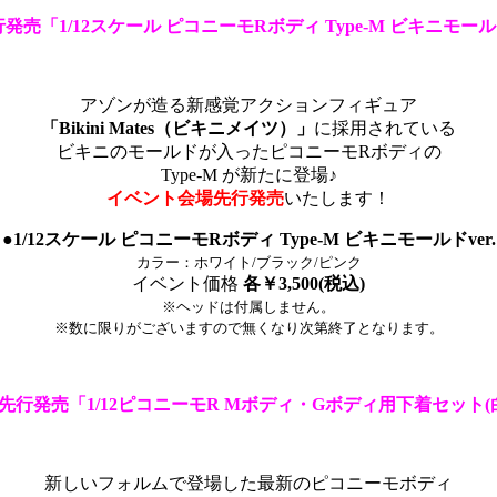
発売「1/12スケール ピコニーモRボディ Type-M ビキニモールドv
アゾンが造る新感覚アクションフィギュア
「Bikini Mates（ビキニメイツ）」
に採用されている
ビキニのモールドが入ったピコニーモRボディの
Type-M が新たに登場♪
イベント会場先行発売
いたします！
●1/12スケール ピコニーモRボディ Type-M ビキニモールドver.
カラー：ホワイト/ブラック/ピンク
イベント価格
各￥3,500(税込)
※ヘッドは付属しません。
※数に限りがございますので無くなり次第終了となります。
先行発売「1/12ピコニーモR Mボディ・Gボディ用下着セット(
新しいフォルムで登場した最新のピコニーモボディ