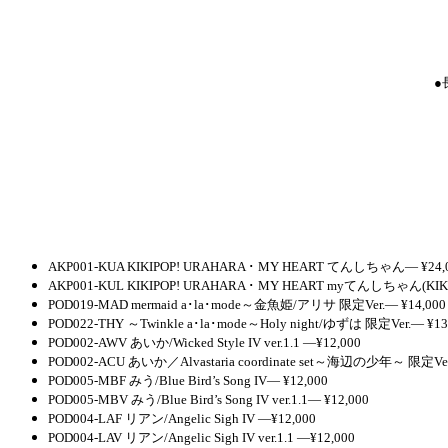
●
AKP001-KUA KIKIPOP! URAHARA ･ MY HEART てんしちゃん― ¥24,
AKP001-KUL KIKIPOP! URAHARA ･ MY HEART myてんしちゃん(KIKIPOP!
POD019-MAD mermaid a･la･mode～金魚姫/アリサ 限定Ver.― ¥14,000
POD022-THY ～Twinkle a･la･mode～Holy night/ゆずは 限定Ver.― ¥13
POD002-AWV あいか/Wicked Style IV ver.1.1 ―¥12,000
POD002-ACU あいか／Alvastaria coordinate set～海辺の少年～ 限定Ver
POD005-MBF みう/Blue Bird’s Song IV― ¥12,000
POD005-MBV みう/Blue Bird’s Song IV ver.1.1― ¥12,000
POD004-LAF リアン/Angelic Sigh IV ―¥12,000
POD004-LAV リアン/Angelic Sigh IV ver.1.1 ―¥12,000