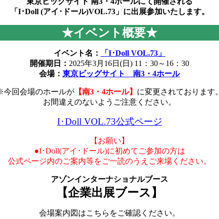
東京ビッグサイト 南3・4ホールにて開催される
「I･Doll (アイ･ドール)VOL.73」に出展参加いたします。
★イベント概要★
イベント名：
「I･Doll VOL.73」
開催期日：
2025年3月16日(日) 11：30～16：30
会場：
東京ビッグサイト 南3・4ホール
※今回会場のホールが
【南3・4ホール】
に変更されております
お間違えのないようご注意ください。
I･Doll VOL.73公式ページ
【お願い】
●I･Doll(アイ･ドール)に初めてご参加の方は
公式ページ内のご案内等をご一読のうえご来場ください。
アゾンインターナショナルブース
【企業出展ブース】
会場案内図はこちらをご確認ください。