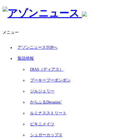
コ
ン
テ
ン
メニュー
ツ
へ
アゾンニュースTOPへ
ス
キ
製品情報
ッ
プ
DIAS（ディアス）
プーキーブーボンボン
ジルジェリー
からふるDreamin’
ルミナスストリート
ビキニメイツ
シュガーカップス