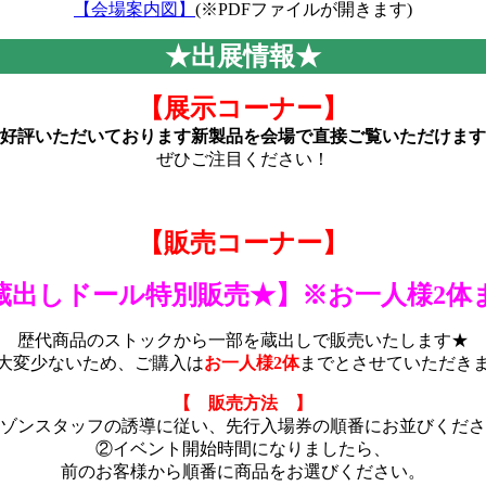
【会場案内図】
(※PDFファイルが開きます)
★出展情報★
【展示コーナー】
好評いただいております新製品を会場で直接ご覧いただけます
ぜひご注目ください！
【販売コーナー】
蔵出しドール特別販売★】※お一人様2体
歴代商品のストックから一部を蔵出しで販売いたします★
大変少ないため、ご購入は
お一人様2体
までとさせていただき
【 販売方法 】
ゾンスタッフの誘導に従い、先行入場券の順番にお並びくださ
②イベント開始時間になりましたら、
前のお客様から順番に商品をお選びください。