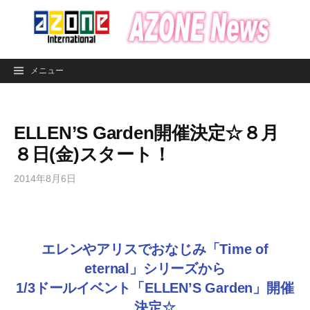
コ
ン
テ
ン
メニュー
ツ
へ
ス
ELLEN’S Garden開催決定☆８月
キ
ッ
８日(金)スタート！
プ
2014年8月6日
エレンやアリスでおなじみ「Time of
eternal」シリーズから
1/3ドールイベント「ELLEN’S Garden」開催
決定☆