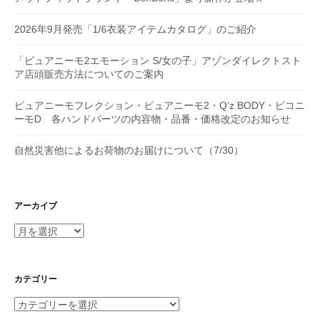
2026年9月発売「1/6衣装アイテムカタログ」のご紹介
「ピュアニーモ2エモーション S/女の子」アゾンダイレクトスト
ア店頭販売方法についてのご案内
ピュアニーモフレクション・ピュアニーモ2・Q’z BODY・ピコニ
ーモD 各ハンドパーツの内容物・品番・価格改定のお知らせ
自然災害他によるお荷物のお届けについて（7/30）
アーカイブ
ア
ー
カ
イ
カテゴリー
ブ
カ