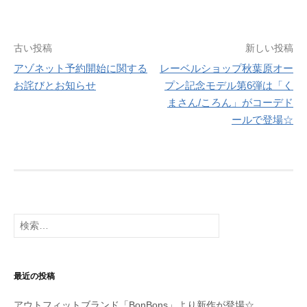
投
古い投稿
新しい投稿
アゾネット予約開始に関する
レーベルショップ秋葉原オー
稿
お詫びとお知らせ
プン記念モデル第6弾は「く
ナ
まさん/ころん」がコーデド
ールで登場☆
ビ
ゲ
ー
シ
検
ョ
索:
ン
最近の投稿
アウトフィットブランド「BonBons」より新作が登場☆