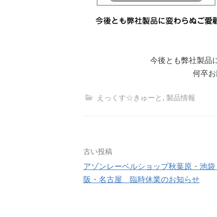
今後とも弊社製品
何卒お
えっくす☆きゅーと
,
製品情報
投
古い投稿
アゾンレーベルショップ秋葉原・池袋
稿
阪・名古屋 臨時休業のお知らせ
ナ
ビ