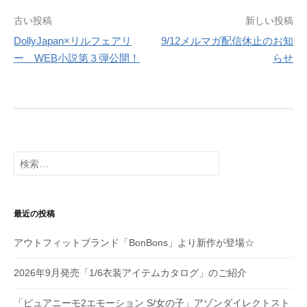
投
古い投稿
新しい投稿
DollyJapan×リルフェアリ
9/12メルマガ配信休止のお知
稿
ー WEB小説第３弾公開！
らせ
ナ
ビ
ゲ
ー
検
シ
索:
ョ
最近の投稿
ン
アウトフィットブランド「BonBons」より新作が登場☆
2026年9月発売「1/6衣装アイテムカタログ」のご紹介
「ピュアニーモ2エモーション S/女の子」アゾンダイレクトスト