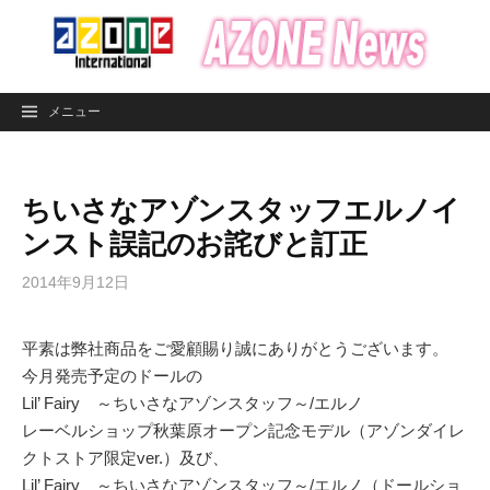
コ
ン
テ
ン
メニュー
ツ
へ
ス
ちいさなアゾンスタッフエルノイ
キ
ッ
ンスト誤記のお詫びと訂正
プ
2014年9月12日
平素は弊社商品をご愛顧賜り誠にありがとうございます。
今月発売予定のドールの
Lil’ Fairy ～ちいさなアゾンスタッフ～/エルノ
レーベルショップ秋葉原オープン記念モデル（アゾンダイレ
クトストア限定ver.）及び、
Lil’ Fairy ～ちいさなアゾンスタッフ～/エルノ（ドールショ