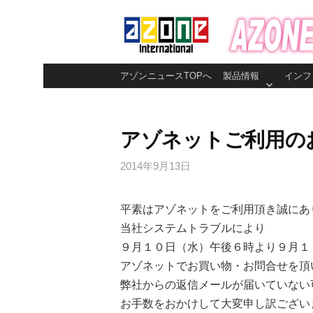
コ
ン
テ
ン
アゾンニュースTOPへ
製品情報
インフ
ツ
へ
ス
アゾネットご利用の
キ
ッ
2014年9月13日
プ
平素はアゾネットをご利用頂き誠にあ
当社システムトラブルにより
９月１０日（水）午後６時より９月１
アゾネットでお買い物・お問合せを頂
弊社からの返信メールが届いていない
お手数をおかけして大変申し訳ござい