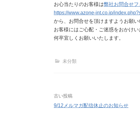
お心当たりのお客様は
弊社お問合せフ
https://www.azone-int.co.jp/index.php
から、お問合せを頂けますようお願い
お客様にはご心配・ご迷惑をおかけい
何卒宜しくお願いいたします。
未分類
投
古い投稿
9/12メルマガ配信休止のお知らせ
稿
ナ
ビ