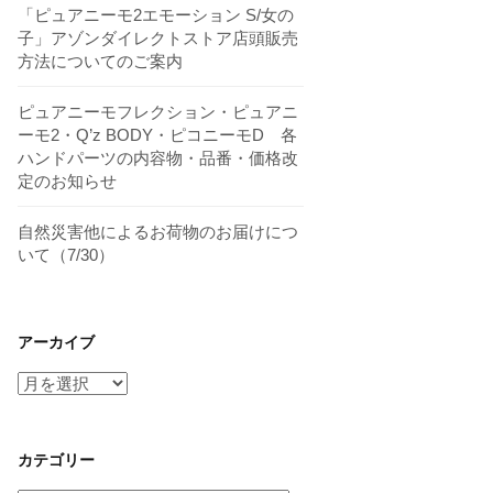
「ピュアニーモ2エモーション S/女の
子」アゾンダイレクトストア店頭販売
方法についてのご案内
ピュアニーモフレクション・ピュアニ
ーモ2・Q’z BODY・ピコニーモD 各
ハンドパーツの内容物・品番・価格改
定のお知らせ
自然災害他によるお荷物のお届けにつ
いて（7/30）
アーカイブ
ア
ー
カ
イ
カテゴリー
ブ