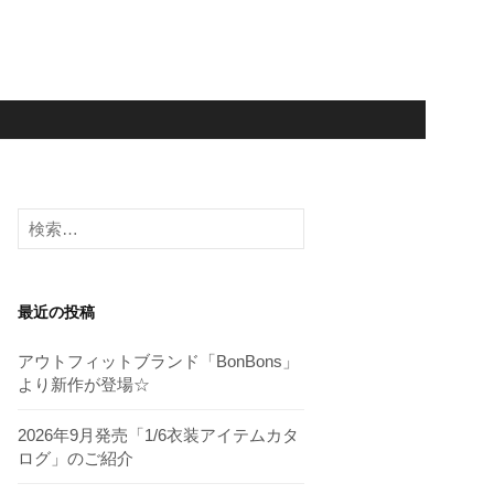
検
索:
最近の投稿
アウトフィットブランド「BonBons」
より新作が登場☆
2026年9月発売「1/6衣装アイテムカタ
ログ」のご紹介