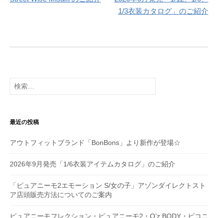
稿
1/3衣装カタログ」のご紹介
ナ
ビ
ゲ
ー
検
シ
索:
ョ
最近の投稿
ン
アウトフィットブランド「BonBons」より新作が登場☆
2026年9月発売「1/6衣装アイテムカタログ」のご紹介
「ピュアニーモ2エモーション S/女の子」アゾンダイレクトスト
ア店頭販売方法についてのご案内
ピュアニーモフレクション・ピュアニーモ2・Q’z BODY・ピコニ