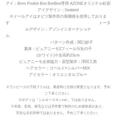
アイ：8mm Pookie Boo BonBon専用 AZONEオリジナル虹彩
アイデザイン：Sealand
※ドールアイはオビツ製作所の尾櫃瞳を使用しておりま
す トータ
ルデザイン：アゾンインターナショナ
ル
パターン作成：関口妙子
素体：ピュアニーモ2フィールS/女の子
(ホワイト)※全高約23cm
ピュアニーモ企画協力・原型製作：澤田工房
ヘアカラー：ゴールド×シルバーMIX
アイカラー：オリエンタルブルー
※ワンピースの下段フリルは、量産時に仕様が変更となります。予め
ご了承ください。
※ボディは「シルキースキンver.」ではありません。
※衣装、彩色、植毛などは手作業で制作のため個体差があり、
完全な左右対称ではありません。予めご了承ください。