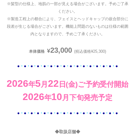
※髪型の仕様上、地肌の一部が見える場合がございます。予めご了承
ください。
※製造工程上の都合により、フェイスとヘッドキャップの嵌合部分に
段差が生じる場合がございます。機能上問題のないものは仕様の範囲
内となりますので、予めご了承ください。
23,000
¥
本体価格
(税込価格¥25,300)
●
・
●
・
●
・
●
・
●
・
●
・
●
・
●
・
●
・
●
・
●
・
●
・
●
・
●
・
●
・
●
2026
5
22
年
月
日(金)ご予約受付開始
2026
10
年
月下旬発売予定
●
・
●
・
●
・
●
・
●
・
●
・
●
・
●
・
●
・
●
・
●
・
●
・
●
・
●
・
●
・
●
◆取扱店舗◆