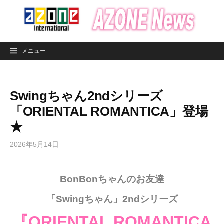
コ
ン
テ
ン
メニュー
ツ
へ
ス
Swingちゃん2ndシリーズ
キ
ッ
「ORIENTAL ROMANTICA」登場
プ
★
2026年5月14日
BonBonちゃんのお友達
「Swingちゃん」2ndシリーズ
『ORIENTAL ROMANTICA