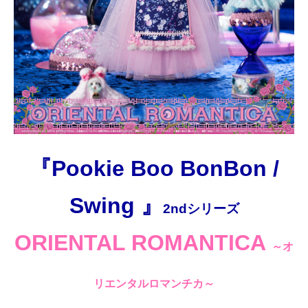
『Pookie Boo BonBon /
Swing 』
2nd
シリーズ
ORIENTAL ROMANTICA
～
オ
リエンタルロマンチカ～