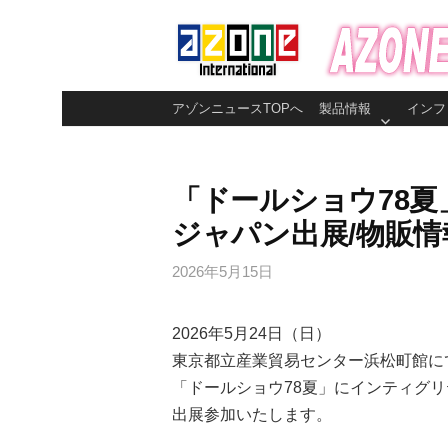
コ
ン
テ
ン
アゾンニュースTOPへ
製品情報
インフ
ツ
へ
ス
「ドールショウ78
キ
ジャパン出展/物販情
ッ
プ
2026年5月15日
2026年5月24日（日）
東京都立産業貿易センター浜松町館に
「ドールショウ78夏」にインティグ
出展参加いたします。