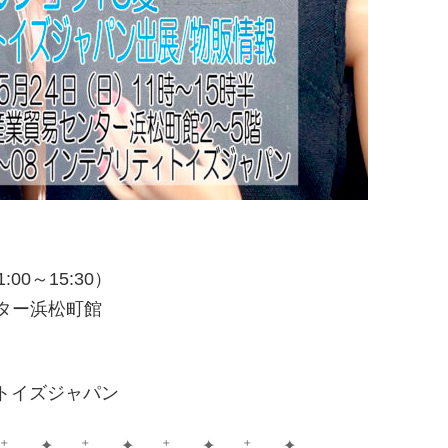
00～15:30）
ター浜松町館
ィトイズジャパン
 ⁺ . ✦ . ⁺ . ✦ . ⁺ . ✦ . ⁺ . ✦