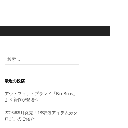
検
索:
最近の投稿
アウトフィットブランド「BonBons」
より新作が登場☆
2026年9月発売「1/6衣装アイテムカタ
ログ」のご紹介