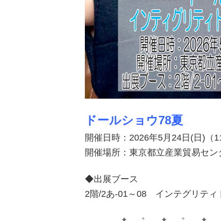
ドールショウ78夏
開催日時：2026年5月24日(日)（11:
開催場所：東京都立産業貿易セン
◆出展ブース
2階/2あ-01～08 インテグリテ
✦ . ⁺ . ✦ . ⁺ . ✦ .