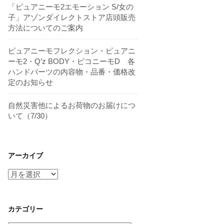
「ピュアニーモ2エモーション S/女の
子」アゾンダイレクトストア店頭販売
方法についてのご案内
ピュアニーモフレクション・ピュアニ
ーモ2・Q’z BODY・ピコニーモD 各
ハンドパーツの内容物・品番・価格改
定のお知らせ
自然災害他によるお荷物のお届けにつ
いて（7/30）
アーカイブ
ア
ー
カ
イ
カテゴリー
ブ