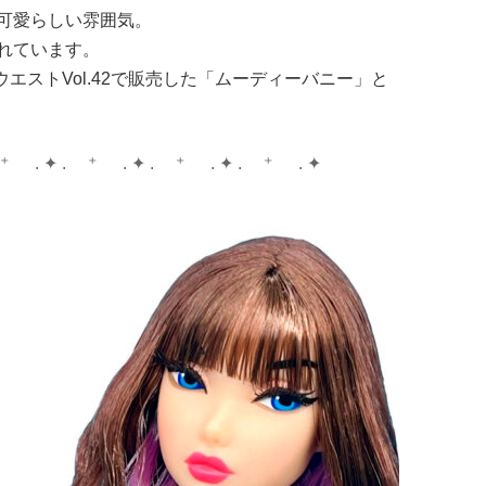
可愛らしい雰囲気。
れています。
ウエストVol.42で販売した「ムーディーバニー」と
 ⁺ . ✦ . ⁺ . ✦ . ⁺ . ✦ . ⁺ . ✦