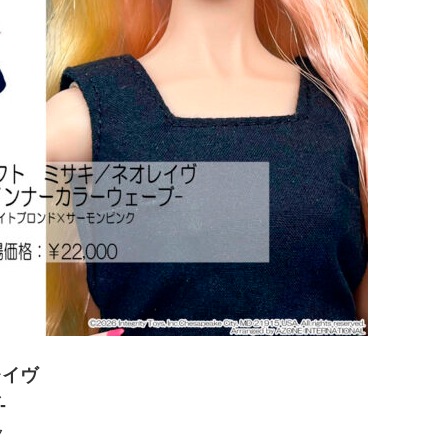
レイヴ
-
ク