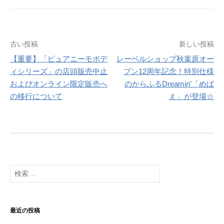
投
古い投稿
新しい投稿
【重要】「ピュアニーモボデ
レーベルショップ秋葉原オー
稿
ィシリーズ」の店頭販売中止
プン12周年記念！特別仕様
ナ
およびオンライン限定販売へ
のからふるDreamin’「めば
の移行について
え」が登場☆
ビ
ゲ
ー
シ
検
ョ
索:
ン
最近の投稿