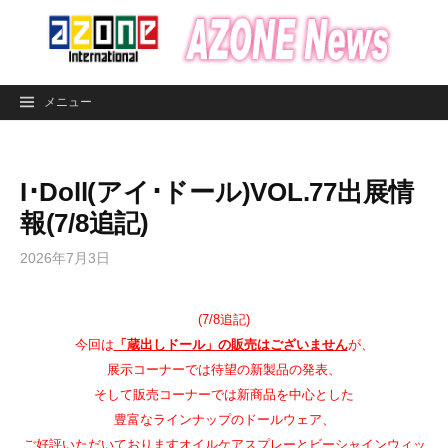
コ
ン
テ
ン
メニュー
ツ
へ
ス
I･Doll(アイ･ドール)VOL.77出展情
キ
ッ
報(7/8追記)
プ
2026年7月3日
(7/8追記)
今回は
「蔵出しドール」の販売はございません
が、
展示コーナーでは待望の新製品の発表、
そして販売コーナーでは新商品を中心とした
豊富なラインナップのドールウェア、
ご好評いただいておりますオイルケアスプレーとビーシャインウィッ