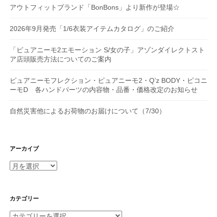
アウトフィットブランド「BonBons」より新作が登場☆
2026年9月発売「1/6衣装アイテムカタログ」のご紹介
「ピュアニーモ2エモーション S/女の子」アゾンダイレクトスト
ア店頭販売方法についてのご案内
ピュアニーモフレクション・ピュアニーモ2・Q’z BODY・ピコニ
ーモD 各ハンドパーツの内容物・品番・価格改定のお知らせ
自然災害他によるお荷物のお届けについて（7/30）
アーカイブ
ア
ー
カ
イ
カテゴリー
ブ
カ