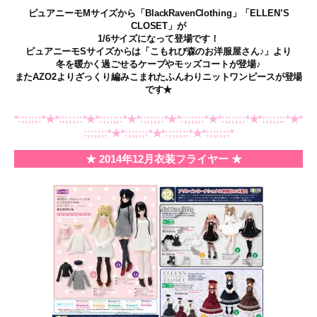
ピュアニーモMサイズから「BlackRavenClothing」「ELLEN’S
CLOSET」が
1/6サイズになって登場です！
ピュアニーモSサイズからは「こもれび森のお洋服屋さん♪」より
冬を暖かく過ごせるケープやモッズコートが登場♪
またAZO2よりざっくり編みこまれたふんわりニットワンピースが登場
です★
*:;;;;;:*★*:;;;;;:*★*:;;;;;:*★*:;;;;;:*★*:;;;;;:*★*:;;;;;:*★*:;;;;;:*★*
:;;;;;:*★*:;;;;;:*★*:;;;;;:*★*:;;;;;:*
★ 2014年12月衣装フライヤー ★