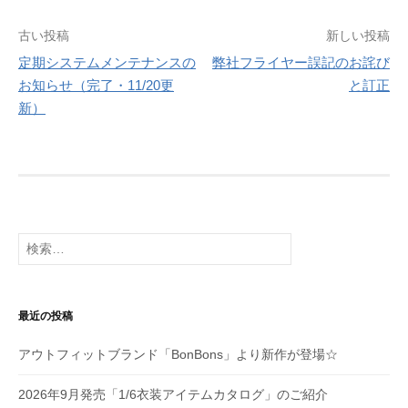
投
古い投稿
新しい投稿
定期システムメンテナンスの
弊社フライヤー誤記のお詫び
稿
お知らせ（完了・11/20更
と訂正
ナ
新）
ビ
ゲ
ー
シ
検
索:
ョ
ン
最近の投稿
アウトフィットブランド「BonBons」より新作が登場☆
2026年9月発売「1/6衣装アイテムカタログ」のご紹介