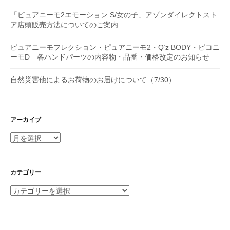
「ピュアニーモ2エモーション S/女の子」アゾンダイレクトスト
ア店頭販売方法についてのご案内
ピュアニーモフレクション・ピュアニーモ2・Q’z BODY・ピコニ
ーモD 各ハンドパーツの内容物・品番・価格改定のお知らせ
自然災害他によるお荷物のお届けについて（7/30）
アーカイブ
ア
ー
カ
イ
カテゴリー
ブ
カ
テ
ゴ
リ