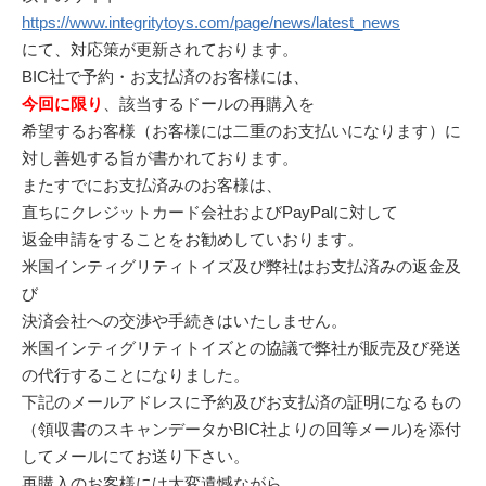
https://www.integritytoys.com/page/news/latest_news
にて、対応策が更新されております。
BIC社で予約・お支払済のお客様には、
今回に限り
、該当するドールの再購入を
希望するお客様（お客様には二重のお支払いになります）に
対し善処する旨が書かれております。
またすでにお支払済みのお客様は、
直ちにクレジットカード会社およびPayPalに対して
返金申請をすることをお勧めしていおります。
米国インティグリティトイズ及び弊社はお支払済みの返金及
び
決済会社への交渉や手続きはいたしません。
米国インティグリティトイズとの協議で弊社が販売及び発送
の代行することになりました。
下記のメールアドレスに予約及びお支払済の証明になるもの
（領収書のスキャンデータかBIC社よりの回等メール)を添付
してメールにてお送り下さい。
再購入のお客様には大変遺憾ながら、