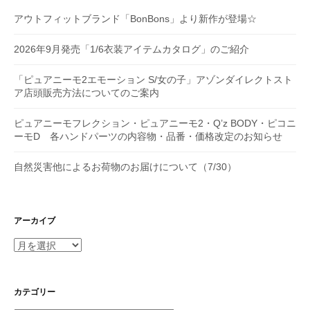
アウトフィットブランド「BonBons」より新作が登場☆
2026年9月発売「1/6衣装アイテムカタログ」のご紹介
「ピュアニーモ2エモーション S/女の子」アゾンダイレクトスト
ア店頭販売方法についてのご案内
ピュアニーモフレクション・ピュアニーモ2・Q’z BODY・ピコニ
ーモD 各ハンドパーツの内容物・品番・価格改定のお知らせ
自然災害他によるお荷物のお届けについて（7/30）
アーカイブ
ア
ー
カ
イ
カテゴリー
ブ