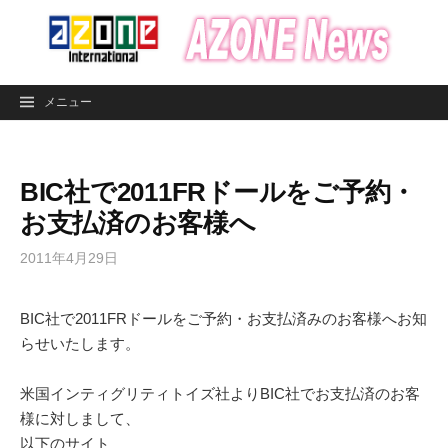
コ
ン
テ
ン
メニュー
ツ
へ
ス
BIC社で2011FRドールをご予約・
キ
ッ
お支払済のお客様へ
プ
2011年4月29日
BIC社で2011FRドールをご予約・お支払済みのお客様へお知
らせいたします。
米国インティグリティトイズ社よりBIC社でお支払済のお客
様に対しまして、
以下のサイト