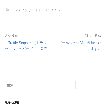
インティグリティトイズジャパン
投
古い投稿
新しい投稿
「Traffic Stoppers（トラフィ
ドールショウ31に参加いた
稿
ックストッパーズ）」発売
します。
ナ
ビ
ゲ
ー
検
シ
索:
ョ
最近の投稿
ン