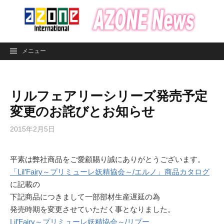
コ
ン
テ
ン
メニュー
ツ
へ
ス
リルフェアリーシリーズ発売予定
キ
ッ
変更のお詫びとお知らせ
プ
2015年2月5日
平素は弊社商品をご愛顧賜り誠にありがとうございます。
「Lil’Fairy～プリミューレ妖精協会～/エルノ」商品カタログ
に記載の
下記商品につきまして一部部材生産遅延の為
発売時期を変更させていただく事となりました。
Lil’Fairy～プリミューレ妖精協会～/リプー