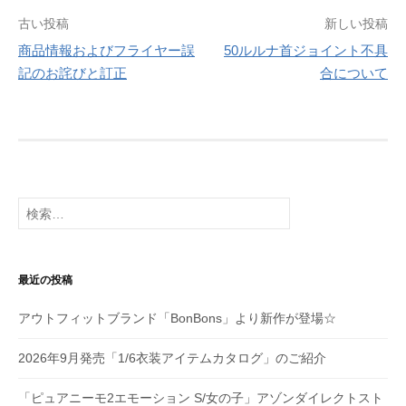
投
古い投稿
新しい投稿
商品情報およびフライヤー誤
50ルルナ首ジョイント不具
稿
記のお詫びと訂正
合について
ナ
ビ
ゲ
ー
検
シ
索:
ョ
最近の投稿
ン
アウトフィットブランド「BonBons」より新作が登場☆
2026年9月発売「1/6衣装アイテムカタログ」のご紹介
「ピュアニーモ2エモーション S/女の子」アゾンダイレクトスト