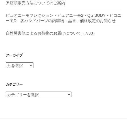
ア店頭販売方法についてのご案内
ピュアニーモフレクション・ピュアニーモ2・Q’z BODY・ピコニ
ーモD 各ハンドパーツの内容物・品番・価格改定のお知らせ
自然災害他によるお荷物のお届けについて（7/30）
アーカイブ
ア
ー
カ
イ
カテゴリー
ブ
カ
テ
ゴ
リ
ー