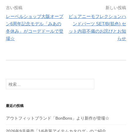
投
古い投稿
新しい投稿
レーベルショップ大阪オープ
ピュアニーモフレクションハ
稿
ン6周年記念モデル「みあの
ンドパーツ SET/B(肌色) セ
ナ
冬休み」がコーデドールで登
ット内容不備のお詫びとお知
場☆
らせ
ビ
ゲ
ー
シ
検
ョ
索:
ン
最近の投稿
アウトフィットブランド「BonBons」より新作が登場☆
2026年9月発売「1/6衣装アイテムカタログ」のご紹介