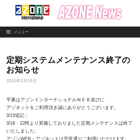
コ
ン
テ
ン
メニュー
ツ
へ
ス
定期システムメンテナンス終了の
キ
ッ
お知らせ
プ
2015年3月18日
平素はアゾンインターナショナルＷＥＢ並びに
アゾネットをご利用頂き誠にありがとうございます。
3/19追記：
3/18・22時より実施しておりました定期メンテナンスは終了
いたしました。
アゾンWEB・アゾネットは平常通りご利用いただけます。