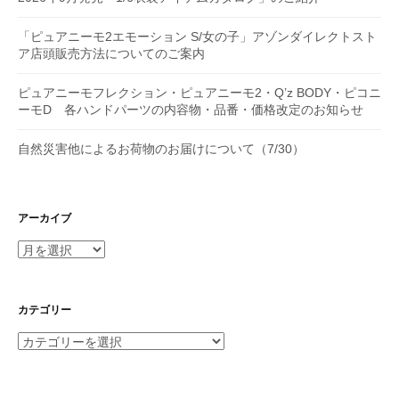
「ピュアニーモ2エモーション S/女の子」アゾンダイレクトスト
ア店頭販売方法についてのご案内
ピュアニーモフレクション・ピュアニーモ2・Q’z BODY・ピコニ
ーモD 各ハンドパーツの内容物・品番・価格改定のお知らせ
自然災害他によるお荷物のお届けについて（7/30）
アーカイブ
ア
ー
カ
イ
カテゴリー
ブ
カ
テ
ゴ