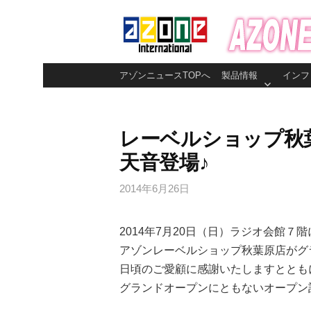
コ
ン
テ
ン
アゾンニュースTOPへ
製品情報
インフ
ツ
へ
ス
レーベルショップ秋
キ
天音登場♪
ッ
プ
2014年6月26日
2014年7月20日（日）ラジオ会館７階
アゾンレーベルショップ秋葉原店がグ
日頃のご愛顧に感謝いたしますととも
グランドオープンにともないオープン