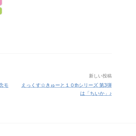
新しい投稿
念モ
えっくす☆きゅーと１０thシリーズ 第3弾
は「ちいか」♪