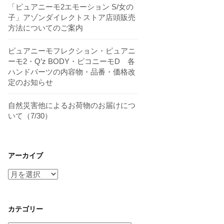
「ピュアニーモ2エモーション S/女の
子」アゾンダイレクトストア店頭販売
方法についてのご案内
ピュアニーモフレクション・ピュアニ
ーモ2・Q’z BODY・ピコニーモD 各
ハンドパーツの内容物・品番・価格改
定のお知らせ
自然災害他によるお荷物のお届けにつ
いて（7/30）
アーカイブ
ア
ー
カ
イ
カテゴリー
ブ