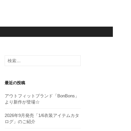
検
索:
最近の投稿
アウトフィットブランド「BonBons」
より新作が登場☆
2026年9月発売「1/6衣装アイテムカタ
ログ」のご紹介