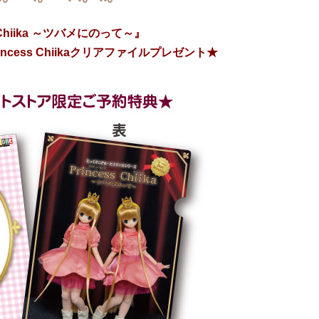
s Chiika ～ツバメにのって～』
cess Chiikaクリアファイルプレゼント★