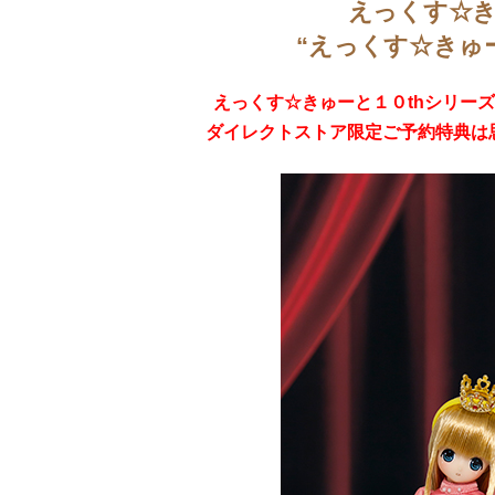
えっくす☆き
“えっくす☆きゅ
えっくす☆きゅーと１０th
シリーズ第
ダイレクトストア限定ご予約特典は