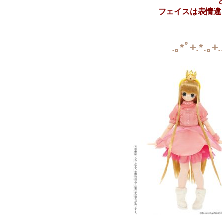
フェイスは表情違
.｡*ﾟ+.*.｡+.