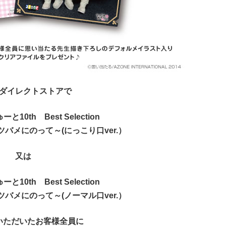
ダイレクトストアで
10th Best Selection
ka ～ツバメにのって～(にっこり口ver.）
又は
10th Best Selection
ka ～ツバメにのって～(ノーマル口ver.）
いただいたお客様全員に