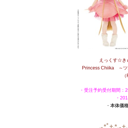
えっくす☆きゅーと
Princess Chiik
（
・受注予約受付期間：20
・20
・
本体価格￥
.｡*ﾟ+.*.｡+.