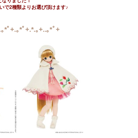
となりました！
いで2種類よりお選び頂けます♪
.｡*ﾟ+.｡*ﾟ+.*.｡+..｡*ﾟ+