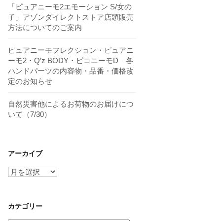
「ピュアニーモ2エモーション S/女の
子」アゾンダイレクトストア店頭販売
方法についてのご案内
ピュアニーモフレクション・ピュアニ
ーモ2・Q’z BODY・ピコニーモD 各
ハンドパーツの内容物・品番・価格改
定のお知らせ
自然災害他によるお荷物のお届けにつ
いて（7/30）
アーカイブ
ア
ー
カ
イ
カテゴリー
ブ