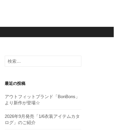
検
索:
最近の投稿
アウトフィットブランド「BonBons」
より新作が登場☆
2026年9月発売「1/6衣装アイテムカタ
ログ」のご紹介