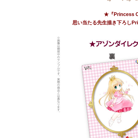
★
『Princes
思い当たる先生描き下ろしPrin