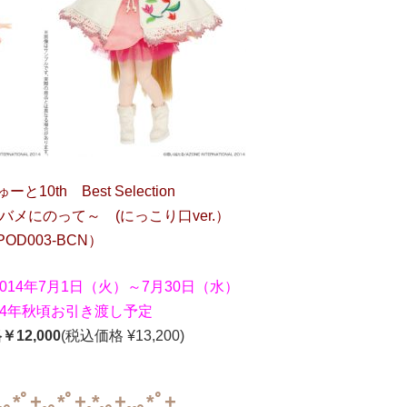
10th Best Selection
a ～ツバメにのって～ (にっこり口ver.）
POD003-BCN）
14年7月1日（火）～7月30日（水）
14年秋頃お引き渡し予定
12,000
(税込価格 ¥13,200)
.｡*ﾟ+.｡*ﾟ+.*.｡+..｡*ﾟ+