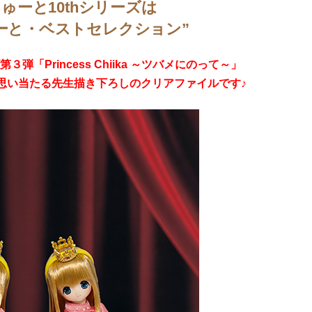
ゅーと10thシリーズは
ーと・ベストセレクション”
３弾「Princess Chiika ～ツバメにのって～」
思い当たる先生描き下ろしのクリアファイルです♪