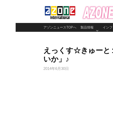
コ
ン
テ
ン
アゾンニュースTOPへ
製品情報
インフ
ツ
へ
ス
えっくす☆きゅーと１
キ
いか」♪
ッ
プ
2014年6月30日