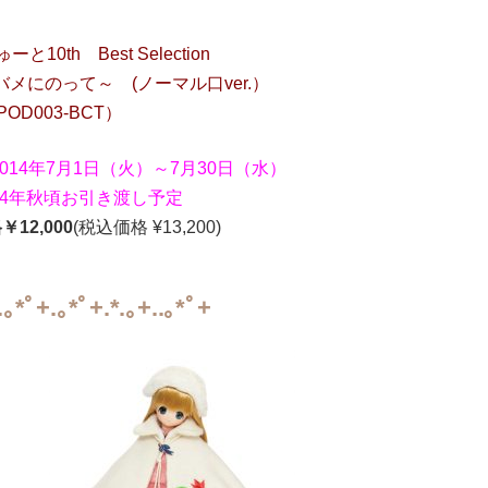
10th Best Selection
a ～ツバメにのって～ (ノーマル口ver.）
POD003-BCT）
14年7月1日（火）～7月30日（水）
14年秋頃お引き渡し予定
12,000
(税込価格 ¥13,200)
.｡*ﾟ+.｡*ﾟ+.*.｡+..｡*ﾟ+