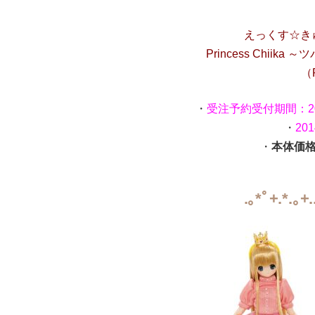
えっくす☆きゅーと
Princess Chiik
（
・
受注予約受付期間：20
・
20
・
本体価格￥
.｡*ﾟ+.*.｡+.