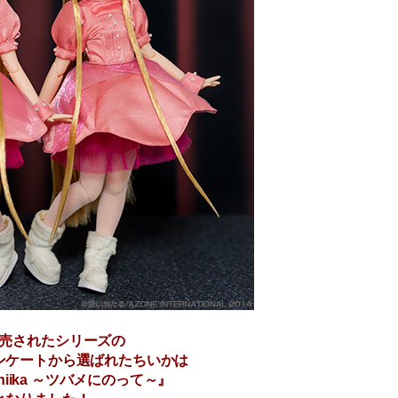
売されたシリーズの
ンケートから選ばれたちいかは
 Chiika ～ツバメにのって～』