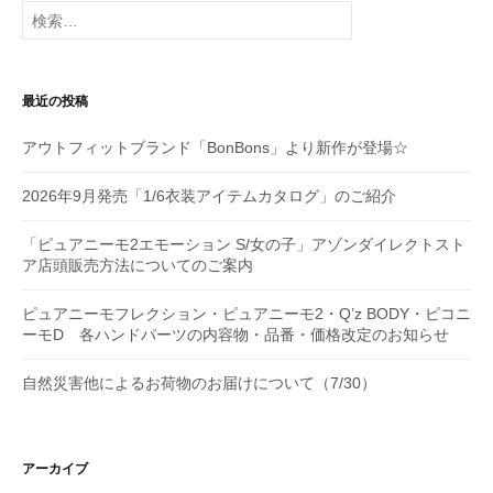
検
シ
索:
ョ
最近の投稿
ン
アウトフィットブランド「BonBons」より新作が登場☆
2026年9月発売「1/6衣装アイテムカタログ」のご紹介
「ピュアニーモ2エモーション S/女の子」アゾンダイレクトスト
ア店頭販売方法についてのご案内
ピュアニーモフレクション・ピュアニーモ2・Q’z BODY・ピコニ
ーモD 各ハンドパーツの内容物・品番・価格改定のお知らせ
自然災害他によるお荷物のお届けについて（7/30）
アーカイブ