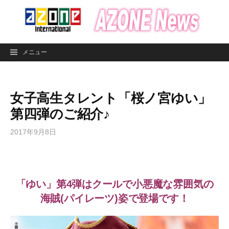
コ
ン
テ
ン
メニュー
ツ
へ
ス
女子高生タレント「桜ノ宮ゆい」
キ
ッ
第四弾のご紹介♪
プ
2017年9月8日
「ゆい」第4弾はクールで小悪魔な雰囲気の
海賊(パイレーツ)姿で登場です！