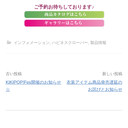
ご予約お待ちしております♪
インフォメーション
,
ハピネスクローバー
,
製品情報
投
古い投稿
新しい投稿
KIKIPOP!Fes開催のお知らせ
衣装アイテム商品発売遅延の
稿
☆
お詫びとお知らせ
ナ
ビ
ゲ
ー