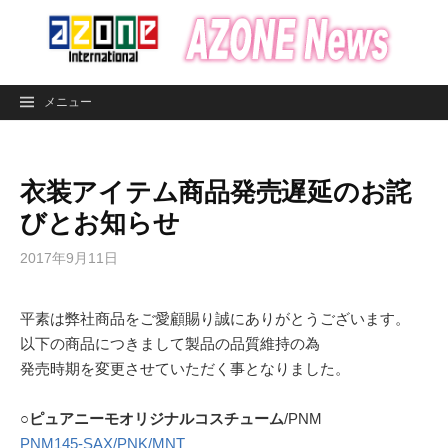
コ
ン
テ
ン
メニュー
ツ
へ
ス
衣装アイテム商品発売遅延のお詫
キ
ッ
びとお知らせ
プ
2017年9月11日
平素は弊社商品をご愛顧賜り誠にありがとうございます。
以下の商品につきまして製品の品質維持の為
発売時期を変更させていただく事となりました。
○ピュアニーモオリジナルコスチューム
/PNM
PNM145-SAX/PNK/MNT