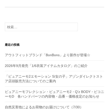
ビ
ゲ
ー
検
シ
索:
ョ
最近の投稿
ン
アウトフィットブランド「BonBons」より新作が登場☆
2026年9月発売「1/6衣装アイテムカタログ」のご紹介
「ピュアニーモ2エモーション S/女の子」アゾンダイレクトスト
ア店頭販売方法についてのご案内
ピュアニーモフレクション・ピュアニーモ2・Q’z BODY・ピコニ
ーモD 各ハンドパーツの内容物・品番・価格改定のお知らせ
自然災害他によるお荷物のお届けについて（7/30）