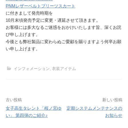
PNMレザーベルトプリーツスカート
に付きまして発売時期を
10月末頃発売予定に変更・遅延させて頂きます。
お客様には多大なるご迷惑をおかけいたします旨、深くお詫
び申し上げます。
今後とも弊社製品に変わらぬご愛顧を賜りますよう何卒お願
い申し上げます。
インフォメーション
,
衣装アイテム
投
古い投稿
新しい投稿
女子高生タレント「桜ノ宮ゆ
定期システムメンテナンスの
稿
い」 第四弾のご紹介♪
お知らせ
ナ