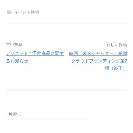
イベント情報
投
古い投稿
新しい投稿
アゾネットご予約商品に関す
映画「未来シャッター」感謝
稿
るお知らせ
クラウドファンディング第2
ナ
弾（終了）
ビ
ゲ
ー
シ
検
索:
ョ
ン