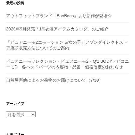
最近の投稿
アウトフィットブランド「BonBons」より新作が登場☆
2026年9月発売「1/6衣装アイテムカタログ」のご紹介
「ピュアニーモ2エモーション S/女の子」アゾンダイレクトスト
ア店頭販売方法についてのご案内
ピュアニーモフレクション・ピュアニーモ2・Q’z BODY・ピコニ
ーモD 各ハンドパーツの内容物・品番・価格改定のお知らせ
自然災害他によるお荷物のお届けについて（7/30）
アーカイブ
ア
ー
カ
イ
カテゴリー