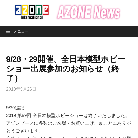
コ
ン
テ
ン
メニュー
ツ
へ
ス
9/28・29開催、全日本模型ホビー
キ
ッ
ショー出展参加のお知らせ（終
プ
了）
2019年9月26日
9/30追記—–
2019 第59回 全日本模型ホビーショーは終了いたしました。
アゾンブースに多数のご来場・お買い上げ、まことにありが
とうございます。