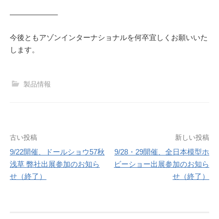
——————–
今後ともアゾンインターナショナルを何卒宜しくお願いいた
します。
製品情報
投
古い投稿
新しい投稿
9/22開催、ドールショウ57秋
9/28・29開催、全日本模型ホ
稿
浅草 弊社出展参加のお知ら
ビーショー出展参加のお知ら
ナ
せ（終了）
せ（終了）
ビ
ゲ