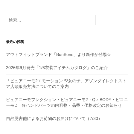
ー
シ
検
索:
ョ
ン
最近の投稿
アウトフィットブランド「BonBons」より新作が登場☆
2026年9月発売「1/6衣装アイテムカタログ」のご紹介
「ピュアニーモ2エモーション S/女の子」アゾンダイレクトスト
ア店頭販売方法についてのご案内
ピュアニーモフレクション・ピュアニーモ2・Q’z BODY・ピコニ
ーモD 各ハンドパーツの内容物・品番・価格改定のお知らせ
自然災害他によるお荷物のお届けについて（7/30）