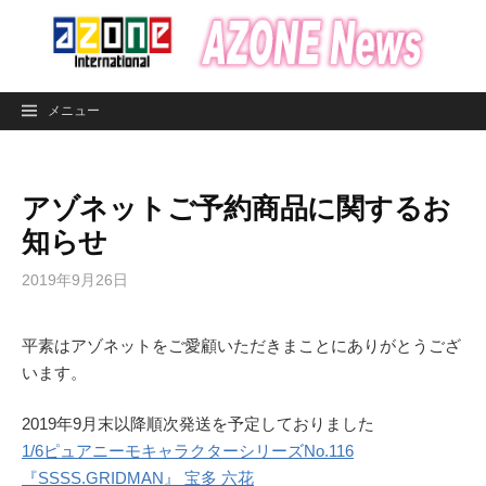
コ
ン
テ
ン
メニュー
ツ
へ
ス
アゾネットご予約商品に関するお
キ
ッ
知らせ
プ
2019年9月26日
平素はアゾネットをご愛顧いただきまことにありがとうござ
います。
2019年9月末以降順次発送を予定しておりました
1/6ピュアニーモキャラクターシリーズNo.116
『SSSS.GRIDMAN』 宝多 六花