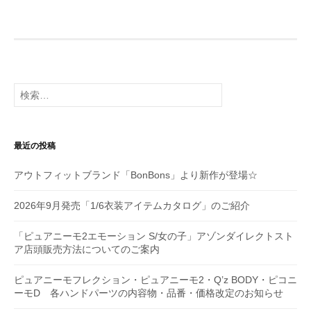
ビ
ゲ
ー
シ
検
索:
ョ
ン
最近の投稿
アウトフィットブランド「BonBons」より新作が登場☆
2026年9月発売「1/6衣装アイテムカタログ」のご紹介
「ピュアニーモ2エモーション S/女の子」アゾンダイレクトスト
ア店頭販売方法についてのご案内
ピュアニーモフレクション・ピュアニーモ2・Q’z BODY・ピコニ
ーモD 各ハンドパーツの内容物・品番・価格改定のお知らせ