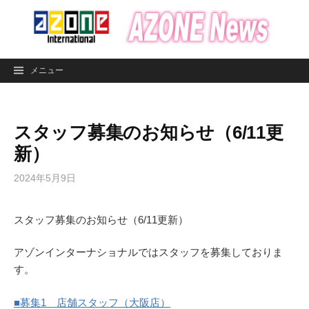
コ
ン
テ
ン
メニュー
ツ
へ
ス
スタッフ募集のお知らせ（6/11更
キ
ッ
新）
プ
2024年5月9日
スタッフ募集のお知らせ（6/11更新）
アゾンインターナショナルではスタッフを募集しておりま
す。
■募集1 店舗スタッフ（大阪店）