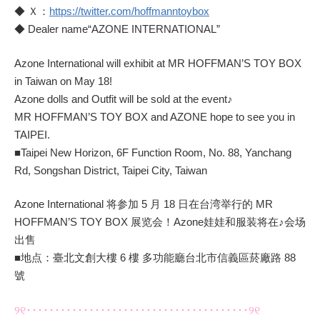
◆ Ｘ：
https://twitter.com/hoffmanntoybox
◆ Dealer name“AZONE INTERNATIONAL”
Azone International will exhibit at MR HOFFMAN’S TOY BOX
in Taiwan on May 18!
Azone dolls and Outfit will be sold at the event♪
MR HOFFMAN’S TOY BOX and AZONE hope to see you in
TAIPEI.
■Taipei New Horizon, 6F Function Room, No. 88, Yanchang
Rd, Songshan District, Taipei City, Taiwan
Azone International 将参加 5 月 18 日在台湾举行的 MR
HOFFMAN’S TOY BOX 展览会！Azone娃娃和服装将在♪会场
出售
■地点：臺北文創大樓 6 樓 多功能廳台北市信義區菸廠路 88
號
୨୧･･･････････････････････････････････････୨୧