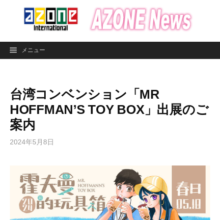
コ
ン
テ
ン
メニュー
ツ
へ
ス
台湾コンベンション「MR
キ
ッ
HOFFMAN’S TOY BOX」出展のご
プ
案内
2024年5月8日