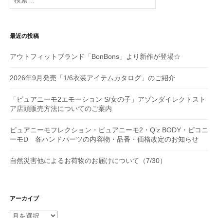
索:
ョ
ン
最近の投稿
アウトフィットブランド「BonBons」より新作が登場☆
2026年9月発売「1/6衣装アイテムカタログ」のご紹介
「ピュアニーモ2エモーション S/女の子」アゾンダイレクトスト
ア店頭販売方法についてのご案内
ピュアニーモフレクション・ピュアニーモ2・Q’z BODY・ピコニ
ーモD 各ハンドパーツの内容物・品番・価格改定のお知らせ
自然災害他によるお荷物のお届けについて（7/30）
アーカイブ
ア