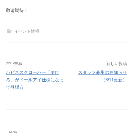
敬请期待！
イベント情報
投
古い投稿
新しい投稿
ハピネスクローバー「まひ
スタッフ募集のお知らせ
稿
ろ」がドールアイ仕様になっ
（6/11更新）
ナ
て登場☆
ビ
ゲ
ー
シ
検