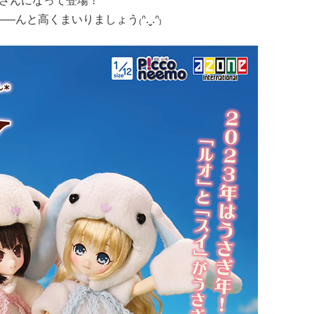
さんになって登場！
んと高くまいりましょう₍ᐢ.ˬ.ᐢ₎