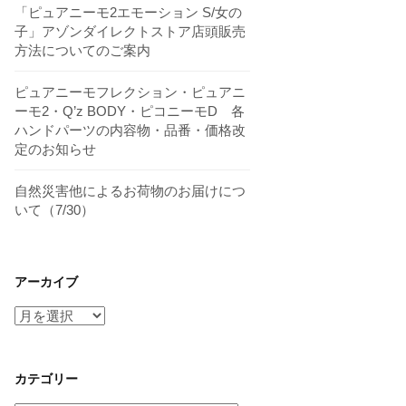
「ピュアニーモ2エモーション S/女の
子」アゾンダイレクトストア店頭販売
方法についてのご案内
ピュアニーモフレクション・ピュアニ
ーモ2・Q’z BODY・ピコニーモD 各
ハンドパーツの内容物・品番・価格改
定のお知らせ
自然災害他によるお荷物のお届けにつ
いて（7/30）
アーカイブ
ア
ー
カ
イ
カテゴリー
ブ