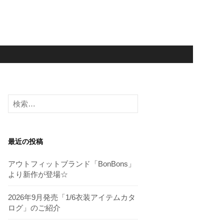
検
索:
最近の投稿
アウトフィットブランド「BonBons」
より新作が登場☆
2026年9月発売「1/6衣装アイテムカタ
ログ」のご紹介