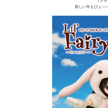
うさぎ
新しい年もぴょ———