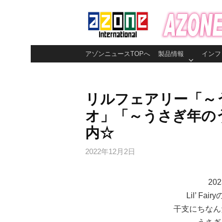
コ
ン
テ
ン
アゾンニュースTOPへ
製品情報
インフ
ツ
へ
ス
リルフェアリー「～
キ
オ」「～うさぎ年の
ッ
プ
内☆
2022年12月2日
20
Lil’ F
干支にちなん