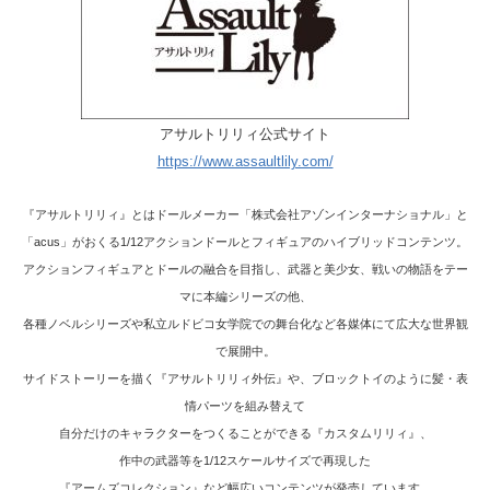
アサルトリリィ公式サイト
https://www.assaultlily.com/
『アサルトリリィ』とはドールメーカー「株式会社アゾンインターナショナル」と
「acus」がおくる1/12アクションドールとフィギュアのハイブリッドコンテンツ。
アクションフィギュアとドールの融合を目指し、武器と美少女、戦いの物語をテー
マに本編シリーズの他、
各種ノベルシリーズや私立ルドビコ女学院での舞台化など各媒体にて広大な世界観
で展開中。
サイドストーリーを描く『アサルトリリィ外伝』や、ブロックトイのように髪・表
情パーツを組み替えて
自分だけのキャラクターをつくることができる『カスタムリリィ』、
作中の武器等を1/12スケールサイズで再現した
『アームズコレクション』など幅広いコンテンツが発売しています。