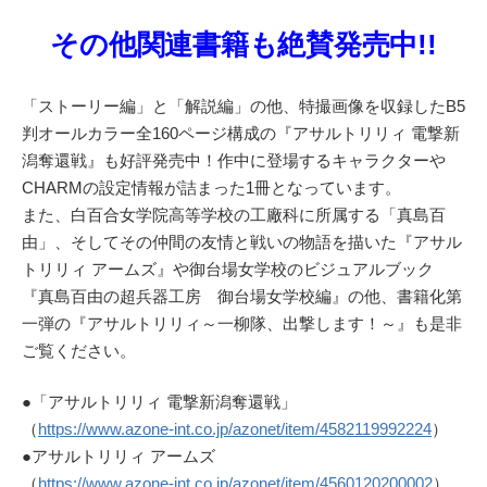
その他関連書籍も絶賛発売中!!
「ストーリー編」と「解説編」の他、特撮画像を収録したB5
判オールカラー全160ページ構成の『アサルトリリィ 電撃新
潟奪還戦』も好評発売中！作中に登場するキャラクターや
CHARMの設定情報が詰まった1冊となっています。
また、白百合女学院高等学校の工廠科に所属する「真島百
由」、そしてその仲間の友情と戦いの物語を描いた『アサル
トリリィ アームズ』や御台場女学校のビジュアルブック
『真島百由の超兵器工房 御台場女学校編』の他、書籍化第
一弾の『アサルトリリィ～一柳隊、出撃します！～』も是非
ご覧ください。
●「アサルトリリィ 電撃新潟奪還戦」
（
https://www.azone-int.co.jp/azonet/item/4582119992224
）
●アサルトリリィ アームズ
（
https://www.azone-int.co.jp/azonet/item/4560120200002
）