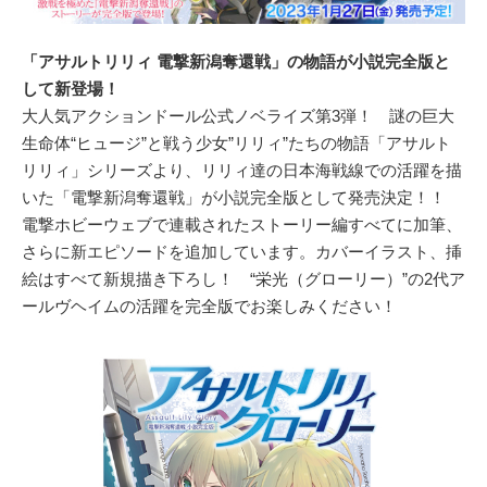
「アサルトリリィ 電撃新潟奪還戦」の物語が小説完全版と
して新登場！
大人気アクションドール公式ノベライズ第3弾！ 謎の巨大
生命体“ヒュージ”と戦う少女”リリィ”たちの物語「アサルト
リリィ」シリーズより、リリィ達の日本海戦線での活躍を描
いた「電撃新潟奪還戦」が小説完全版として発売決定！！
電撃ホビーウェブで連載されたストーリー編すべてに加筆、
さらに新エピソードを追加しています。カバーイラスト、挿
絵はすべて新規描き下ろし！ “栄光（グローリー）”の2代ア
ールヴヘイムの活躍を完全版でお楽しみください！