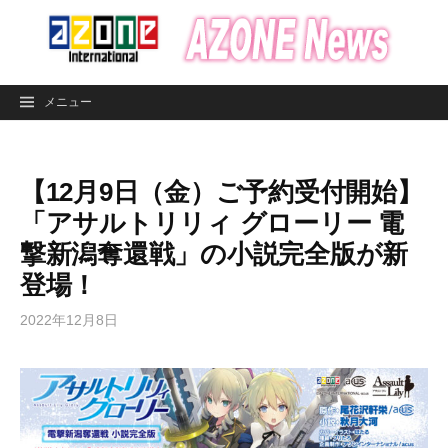
コ
ン
テ
ン
メニュー
ツ
へ
ス
【12月9日（金）ご予約受付開始】
キ
ッ
「アサルトリリィ グローリー 電
プ
撃新潟奪還戦」の小説完全版が新
登場！
2022年12月8日