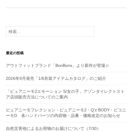
ー
シ
検
ョ
索:
ン
最近の投稿
アウトフィットブランド「BonBons」より新作が登場☆
2026年9月発売「1/6衣装アイテムカタログ」のご紹介
「ピュアニーモ2エモーション S/女の子」アゾンダイレクトスト
ア店頭販売方法についてのご案内
ピュアニーモフレクション・ピュアニーモ2・Q’z BODY・ピコニ
ーモD 各ハンドパーツの内容物・品番・価格改定のお知らせ
自然災害他によるお荷物のお届けについて（7/30）