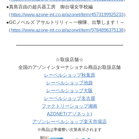
●真島百由の超兵器工房 御台場女学校編
（
https://www.azone-int.co.jp/azonet/item/4573199925233
）
●GCノベルズ アサルトリリィ～一柳隊、出撃します！～
（
https://www.azone-int.co.jp/azonet/item/9784896375138
）
———————————————————————
☆取扱店舗☆
全国のアゾンインターナショナル商品お取扱店舗
レーベルショップ秋葉原
レーベルショップ池袋
レーベルショップ大阪
レーベルショップ名古屋
ファクトリーショップ湘南
AZONET(アゾネット)
アゾンレーベルショップ楽天市場店
※商品は準備整い次第表示されます