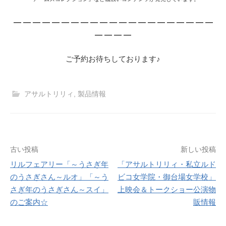
— — — — — — — — — — — — — — — — — — — — —
— — — —
ご予約お待ちしております♪
アサルトリリィ
,
製品情報
投
古い投稿
新しい投稿
リルフェアリー「～うさぎ年
「アサルトリリィ・私立ルド
稿
のうさぎさん～ルオ」「～う
ビコ女学院・御台場女学校」
ナ
さぎ年のうさぎさん～スイ」
上映会＆トークショー公演物
のご案内☆
販情報
ビ
ゲ