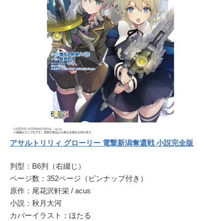
アサルトリリィ グローリー 電撃新潟奪還戦 小説完全版
判型：B6判（右綴じ）
ページ数：352ページ（ピンナップ付き）
原作：尾花沢軒栄 / acus
小説：秋月大河
カバーイラスト：ほたる