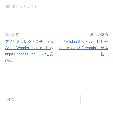
アサルトリリィ
投
古い投稿
新しい投稿
アイリスコレクトプチ「あん
『VTuberスタイル』12月号
稿
な／～Wonder fraulein～Holy
に「からふるDreamin’」が掲
ナ
night Princess ver．」のご案
載！
内☆
ビ
ゲ
ー
シ
検
ョ
索:
ン