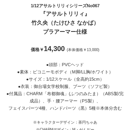
1/12アサルトリリィシリーズNo067
『アサルトリリィ』
竹久央（たけひさ なかば）
プラアーマー仕様
14,300
価格￥
(本体価格￥13,000)
●頭部：PVCヘッド
●素体：ピコニーモボディ（M脚/LL胸/ホワイト）
●サイズ：1/12スケール（全高約15cm）
●衣装：御台場女学校制服、ブーツ（ソフビ製）
●付属品：CHARM「布都御魂」(ふつのみたま）（ABS製/完
成品）、手・腰アーマー（PS製）、
フェイスパーツ4種、ハンドパーツ（黒）5種※本体分含む
※キャラクターデザイン：茶円ちゃあ
※CHARMデザイン：M・がんぢー