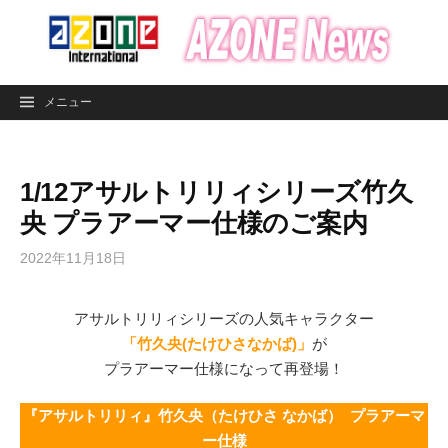
コ
ン
テ
ン
メニュー
ツ
へ
ス
1/12アサルトリリィシリーズ竹久
キ
ッ
央 プラアーマー仕様のご案内
プ
2022年11月18日
アサルトリリィシリーズの人気キャラクター
「竹久央(たけひさなかば)」
が
プラアーマー仕様になって再登場！
『アサルトリリィ』竹久央（たけひさ なかば） プラアーマ
ー仕様