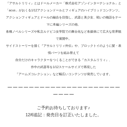
『アサルトリリィ』とはドールメーカー「株式会社アゾンインターナショナル」と
「acus」がおくる1/12アクションドールとフィギュアのハイブリッドコンテンツ。
アクションフィギュアとドールの融合を目指し、武器と美少女、戦いの物語をテー
マに本編シリーズの他、
各種ノベルシリーズや私立ルドビコ女学院での舞台化など各媒体にて広大な世界観
で展開中。
サイドストーリーを描く『アサルトリリィ外伝』や、ブロックトイのように髪・表
情パーツを組み替えて
自分だけのキャラクターをつくることができる『カスタムリリィ』、
作中の武器等を1/12スケールサイズで再現した
『アームズコレクション』など幅広いコンテンツが発売しています。
— — — — — — — — — — — — — — — — — — — — —
— — — —
ご予約お待ちしております♪
12/6追記：発売日を訂正いたしました。