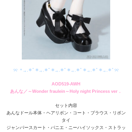
୨୧ ＊.｡.＊ﾟ＊.｡.＊ﾟ＊.｡.＊ﾟ＊.｡.＊ﾟ＊.｡.＊ﾟ＊.｡.＊ﾟ୨୧
AOD519-AWH
あんな／～Wonder fraulein～Holy night Princess ver．
セット内容
あんなドール本体・ヘアリボン・コート・ブラウス・リボン
タイ
ジャンパースカート・パニエ・ニーハイソックス・ストラッ