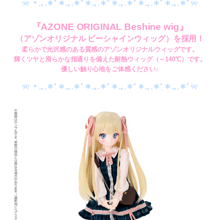
୨୧ ＊.｡.＊ﾟ＊.｡.＊ﾟ＊.｡.＊ﾟ＊.｡.＊ﾟ＊.｡.＊ﾟ＊.｡.＊ﾟ୨୧
『AZONE ORIGINAL Beshine wig』
（アゾンオリジナル ビーシャインウィッグ）を採用！
柔らかで光沢感のある質感のアゾンオリジナルウィッグです。
輝くツヤと滑らかな指通りを備えた耐熱ウィッグ（～140℃）です。
優しい触り心地をご体感ください♪
୨୧ ＊.｡.＊ﾟ＊.｡.＊ﾟ＊.｡.＊ﾟ＊.｡.＊ﾟ＊.｡.＊ﾟ＊.｡.＊ﾟ୨୧