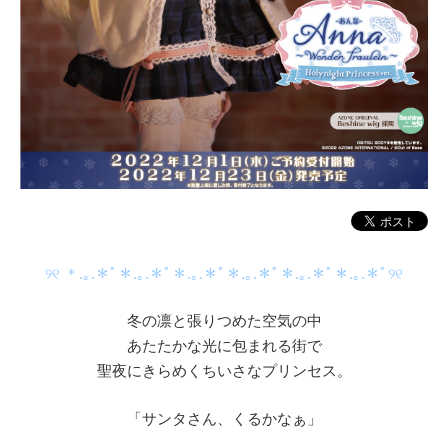
୨୧ ＊.｡.＊ﾟ＊.｡.＊ﾟ＊.｡.＊ﾟ＊.｡.＊ﾟ＊.｡.＊ﾟ＊.｡.＊ﾟ୨୧
冬の凛と張りつめた空気の中
あたたかな光に包まれる街で
聖夜にきらめくちいさなプリンセス。
「サンタさん、くるかなぁ」