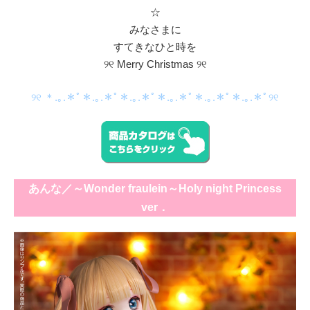
☆
みなさまに
すてきなひと時を
୨୧ Merry Christmas ୨୧
୨୧ ＊.｡.＊ﾟ＊.｡.＊ﾟ＊.｡.＊ﾟ＊.｡.＊ﾟ＊.｡.＊ﾟ＊.｡.＊ﾟ୨୧
あんな／～Wonder fraulein～Holy night Princess
ver．