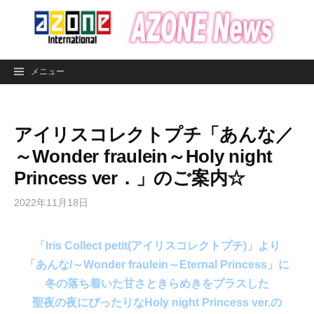
コ
ン
テ
ン
メニュー
ツ
へ
ス
アイリスコレクトプチ「あんな／
キ
ッ
～Wonder fraulein～Holy night
プ
Princess ver．」のご案内☆
2022年11月18日
「Iris Collect petit(アイリスコレクトプチ)」より
「あんな/～Wonder fraulein～Eternal Princess」に
冬の落ち着いた甘さときらめきをプラスした
聖夜の夜にぴったりなHoly night Princess ver.の