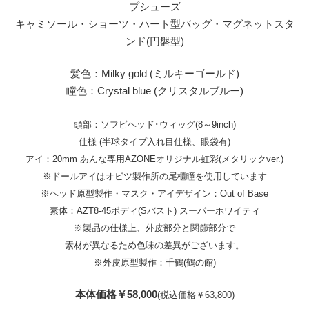
プシューズ
キャミソール・ショーツ・ハート型バッグ・マグネットスタ
ンド(円盤型)
髪色：Milky gold (ミルキーゴールド)
瞳色：Crystal blue (クリスタルブルー)
頭部：ソフビヘッド･ウィッグ(8～9inch)
仕様 (半球タイプ入れ目仕様、眼袋有)
アイ：20mm あんな専用AZONEオリジナル虹彩(メタリックver.)
※ドールアイはオビツ製作所の尾櫃瞳を使用しています
※ヘッド原型製作・マスク・アイデザイン：Out of Base
素体：AZT8-45ボディ(Sバスト) スーパーホワイティ
※製品の仕様上、外皮部分と関節部分で
素材が異なるため色味の差異がございます。
※外皮原型製作：千鶴(鶴の館)
本体価格￥58,000
(税込価格￥63,800)