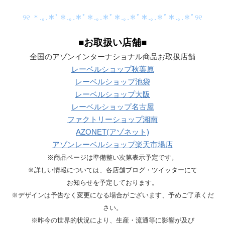
୨୧ ＊.｡.＊ﾟ＊.｡.＊ﾟ＊.｡.＊ﾟ＊.｡.＊ﾟ＊.｡.＊ﾟ＊.｡.＊ﾟ୨୧
■お取扱い店舗■
全国のアゾンインターナショナル商品お取扱店舗
レーベルショップ秋葉原
レーベルショップ池袋
レーベルショップ大阪
レーベルショップ名古屋
ファクトリーショップ湘南
AZONET(アゾネット)
アゾンレーベルショップ楽天市場店
※商品ページは準備整い次第表示予定です。
※詳しい情報については、各店舗ブログ・ツイッターにて
お知らせを予定しております。
※デザインは予告なく変更になる場合がございます、予めご了承くだ
さい。
※昨今の世界的状況により、生産・流通等に影響が及び