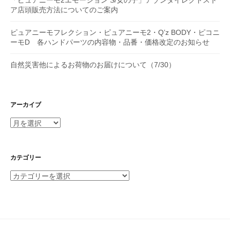
ア店頭販売方法についてのご案内
ピュアニーモフレクション・ピュアニーモ2・Q’z BODY・ピコニ
ーモD 各ハンドパーツの内容物・品番・価格改定のお知らせ
自然災害他によるお荷物のお届けについて（7/30）
アーカイブ
ア
ー
カ
イ
カテゴリー
ブ
カ
テ
ゴ
リ
ー