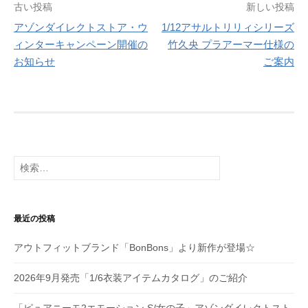
投
古い投稿
新しい投稿
アゾンダイレクトストア・ウ
1/12アサルトリリィシリーズ
稿
ィンターキャンペーン開催の
竹久央 プラアーマー仕様の
ナ
お知らせ
ご案内
ビ
ゲ
ー
シ
検
索:
ョ
ン
最近の投稿
アウトフィットブランド「BonBons」より新作が登場☆
2026年9月発売「1/6衣装アイテムカタログ」のご紹介
「ピュアニーモ2エモーション S/女の子」アゾンダイレクトスト