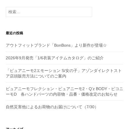
シ
検
索:
ョ
ン
最近の投稿
アウトフィットブランド「BonBons」より新作が登場☆
2026年9月発売「1/6衣装アイテムカタログ」のご紹介
「ピュアニーモ2エモーション S/女の子」アゾンダイレクトスト
ア店頭販売方法についてのご案内
ピュアニーモフレクション・ピュアニーモ2・Q’z BODY・ピコニ
ーモD 各ハンドパーツの内容物・品番・価格改定のお知らせ
自然災害他によるお荷物のお届けについて（7/30）