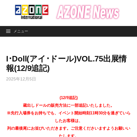
コ
ン
テ
ン
メニュー
ツ
へ
ス
I･Doll(アイ･ドール)VOL.75出展情
キ
ッ
報(12/9追記)
プ
2025年12月5日
(12/9追記)
蔵出しドールの販売方法に一部追記いたしました。
※先行入場券をお持ちでも、イベント開始時刻11時30分を過ぎていら
したお客様は、
列の最後尾にお並びいただきます。ご注意くださいますようお願いい
たします。