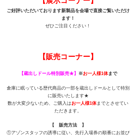
【展示コーナー】
ご好評いただいております新製品を会場で直接ご覧いただけ
ます！
ぜひご注目ください！
【販売コーナー】
【蔵出しドール特別販売★】
※
お一人様1体
まで
倉庫に眠っている歴代商品の一部を蔵出しドールとして特別
に販売いたします★
数が大変少ないため、ご購入は
お一人様1体
までとさせてい
ただきます。
【 販売方法 】
①アゾンスタッフの誘導に従い、先行入場券の順番にお並び