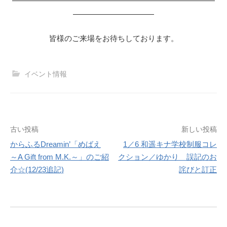
—————————————————————————
——————————
皆様のご来場をお待ちしております。
イベント情報
投
古い投稿
新しい投稿
からふるDreamin’「めばえ
1／6 和遥キナ学校制服コレ
稿
～A Gift from M.K.～」のご紹
クション／ゆかり 誤記のお
ナ
介☆(12/23追記)
詫びと訂正
ビ
ゲ
ー