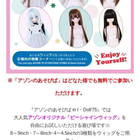
※「アゾンのあそびば」はどなた様でも無料でご参加い
ただけます。
『アゾンのあそびば in I・Doll
’75
』では
大人気
アゾンオリジナル「ビーシャインウィッグ」
を
自由にお試しいただける遊び場です☆
8～9inch・7～8inch･4～4.5inchの3種類をウィッグをご用