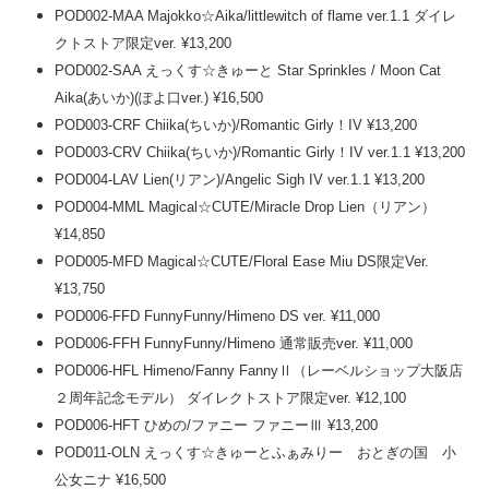
POD002-MAA Majokko☆Aika/littlewitch of flame ver.1.1 ダイレ
クトストア限定ver. ¥13,200
POD002-SAA えっくす☆きゅーと Star Sprinkles / Moon Cat
Aika(あいか)(ぽよ口ver.) ¥16,500
POD003-CRF Chiika(ちいか)/Romantic Girly！IV ¥13,200
POD003-CRV Chiika(ちいか)/Romantic Girly！IV ver.1.1 ¥13,200
POD004-LAV Lien(リアン)/Angelic Sigh IV ver.1.1 ¥13,200
POD004-MML Magical☆CUTE/Miracle Drop Lien（リアン）
¥14,850
POD005-MFD Magical☆CUTE/Floral Ease Miu DS限定Ver.
¥13,750
POD006-FFD FunnyFunny/Himeno DS ver. ¥11,000
POD006-FFH FunnyFunny/Himeno 通常販売ver. ¥11,000
POD006-HFL Himeno/Fanny FannyⅡ（レーベルショップ大阪店
２周年記念モデル） ダイレクトストア限定ver. ¥12,100
POD006-HFT ひめの/ファニー ファニーⅢ ¥13,200
POD011-OLN えっくす☆きゅーとふぁみりー おとぎの国 小
公女ニナ ¥16,500