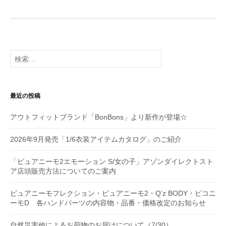
ゲ
ー
シ
検
索:
ョ
ン
最近の投稿
アウトフィットブランド「BonBons」より新作が登場☆
2026年9月発売「1/6衣装アイテムカタログ」のご紹介
「ピュアニーモ2エモーション S/女の子」アゾンダイレクトスト
ア店頭販売方法についてのご案内
ピュアニーモフレクション・ピュアニーモ2・Q’z BODY・ピコニ
ーモD 各ハンドパーツの内容物・品番・価格改定のお知らせ
自然災害他によるお荷物のお届けについて（7/30）