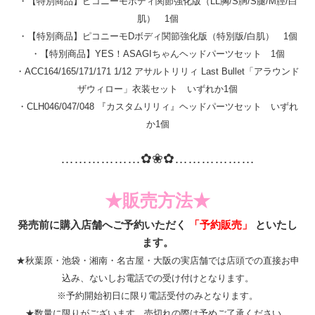
・【特別商品】ピコニーモボディ関節強化版（LL胸/S胴/S腿/M脛/白
肌） 1個
・【特別商品】ピコニーモDボディ関節強化版（特別版/白肌） 1個
・【特別商品】YES！ASAGIちゃんヘッドパーツセット 1個
・ACC164/165/171/171 1/12 アサルトリリィ Last Bullet「アラウンド
ザウィロー」衣装セット いずれか1個
・CLH046/047/048 『カスタムリリィ』ヘッドパーツセット いずれ
か1個
………………
✿❀✿
………
………
★販売方法★
発売前に購入店舗へご予約いただく
「予約販売」
といたし
ます。
★秋葉原・池袋・湘南・名古屋・大阪の実店舗では店頭での直接お申
込み、ないしお電話での受け付けとなります。
※予約開始初日に限り電話受付のみとなります。
★数量に限りがございます。売切れの際は予めご了承ください。