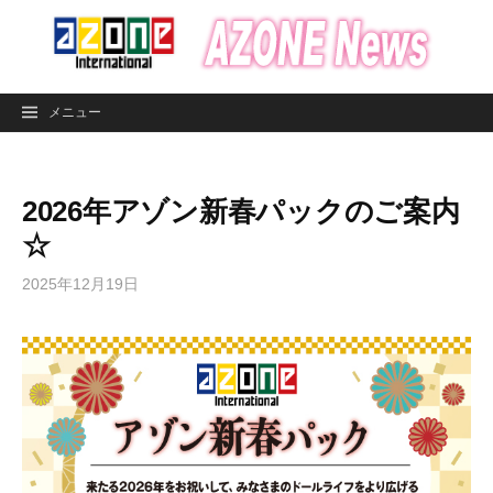
コ
ン
テ
ン
メニュー
ツ
へ
ス
2026年アゾン新春パックのご案内
キ
ッ
☆
プ
2025年12月19日