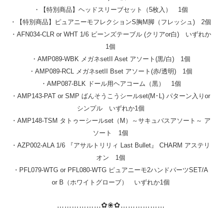
・【特別商品】ヘッドスリーブセット（5枚入） 1個
・【特別商品】ピュアニーモフレクションS胸M脚（フレッシュ) 2個
・AFN034-CLR or WHT 1/6 ビーンズテーブル (クリアor白) いずれか
1個
・AMP089-WBK メガネsetII Aset アソート(黒/白) 1個
・AMP089-RCL メガネsetII Bset アソート(赤/透明) 1個
・AMP087-BLK ドール用ヘアコーム（黒） 1個
・AMP143-PAT or SMP ばんそうこうシールset(M･L) パターン入りor
シンプル いずれか1個
・AMP148-TSM タトゥーシールset（M）～サキュバスアソート～ ア
ソート 1個
・AZP002-ALA 1/6 『アサルトリリィ Last Bullet』 CHARM アステリ
オン 1個
・PFL079-WTG or PFL080-WTG ピュアニーモ2ハンドパーツSET/A
or B（ホワイトグローブ） いずれか1個
………………
✿❀✿
………
………