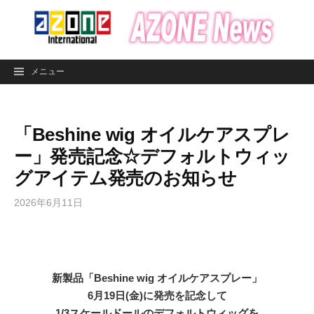
コ
ン
テ
ン
メニュー
ツ
へ
ス
「Beshine wig オイルケアスプレ
キ
ッ
ー」発売記念☆デフォルトウィッ
プ
グアイテム発売のお知らせ
2026年6月11日
新製品
「Beshine wig オイルケアスプレー」
6月19日(金)に発売を記念して
1/3スケールドールのデフォルトウィッグを