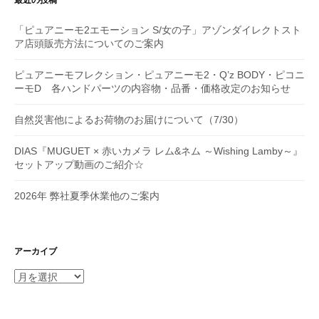
最近の投稿
ン
「ピュアニーモ2エモーション S/女の子」アゾンダイレクトスト
ア店頭販売方法についてのご案内
ピュアニーモフレクション・ピュアニーモ2・Q’z BODY・ピコニ
ーモD 各ハンドパーツの内容物・品番・価格改定のお知らせ
自然災害他によるお荷物のお届けについて（7/30）
DIAS『MUGUET × 赤いカメラ レム&ネム ～Wishing Lamby～』
セットアップ動画のご紹介☆
2026年 弊社夏季休業他のご案内
アーカイブ
ア
ー
カ