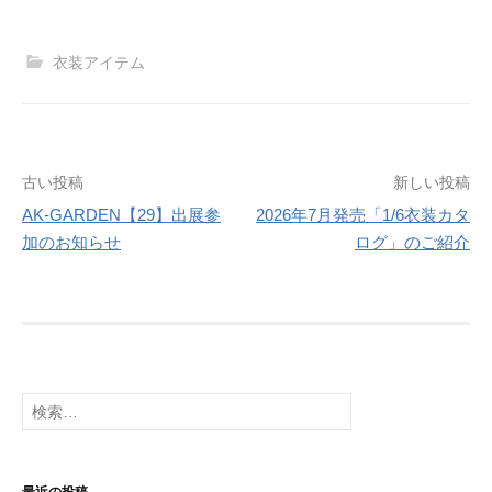
衣装アイテム
投
古い投稿
新しい投稿
AK-GARDEN【29】出展参
2026年7月発売「1/6衣装カタ
稿
加のお知らせ
ログ」のご紹介
ナ
ビ
ゲ
ー
検
シ
索:
ョ