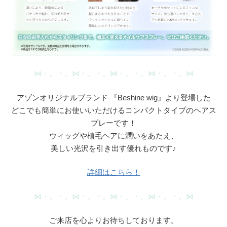
⋈・。・。⋈・。・。⋈・。・。⋈・。・。⋈
アゾンオリジナルブランド 『Beshine wig』より登場した
どこでも簡単にお使いいただけるコンパクトタイプのヘアス
プレーです！
ウィッグや植毛ヘアに潤いをあたえ、
美しい光沢を引き出す優れものです♪
詳細はこちら！
⋈・。・。⋈・。・。⋈・。・。⋈・。・。⋈
ご来店を心よりお待ちしております。