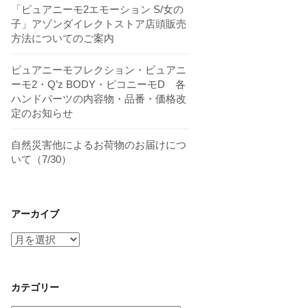
「ピュアニーモ2エモーション S/女の
子」アゾンダイレクトストア店頭販売
方法についてのご案内
ピュアニーモフレクション・ピュアニ
ーモ2・Q’z BODY・ピコニーモD 各
ハンドパーツの内容物・品番・価格改
定のお知らせ
自然災害他によるお荷物のお届けにつ
いて（7/30）
アーカイブ
ア
ー
カ
イ
カテゴリー
ブ