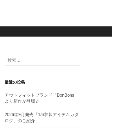
検
索:
最近の投稿
アウトフィットブランド「BonBons」
より新作が登場☆
2026年9月発売「1/6衣装アイテムカタ
ログ」のご紹介