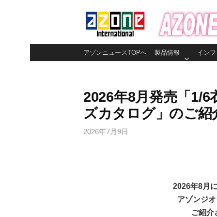
コ
ン
テ
ン
アゾンニュースTOPへ
製品情報
インフ
ツ
へ
ス
2026年8月発売「1
キ
ズカタログ」のご紹
ッ
プ
2026年7月9日
2026年8月
アゾンジオ
ご紹介