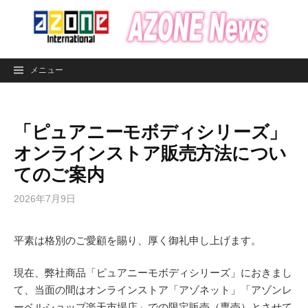
コ
ン
テ
ン
メニュー
ツ
へ
ス
「ピュアニーモボディシリーズ」
キ
ッ
オンラインストア販売方法につい
プ
てのご案内
2026年7月9日
平素は格別のご愛顧を賜り、厚く御礼申し上げます。
現在、弊社商品「ピュアニーモボディシリーズ」におきまし
て、当面の間はオンラインストア「アゾネット」「アゾンレ
ーベルショップ楽天市場店」での限定販売（専売）とさせて