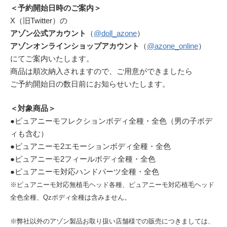
＜予約開始日時のご案内＞
X（旧Twitter）の
アゾン公式アカウント
（
@doll_azone
）
アゾンオンラインショップアカウント
（
@azone_online
）
にてご案内いたします。
商品は順次納入されますので、ご用意ができましたら
ご予約開始日の数日前にお知らせいたします。
＜対象商品＞
●ピュアニーモフレクションボディ全種・全色（男の子ボデ
ィも含む）
●ピュアニーモ2エモーションボディ全種・全色
●ピュアニーモ2フィールボディ全種・全色
●ピュアニーモ対応ハンドパーツ全種・全色
※ピュアニーモ対応無植毛ヘッド各種、ピュアニーモ対応植毛ヘッド
全色全種、Qzボディ全種は含みません。
※弊社以外のアゾン製品お取り扱い店舗様での販売につきましては、