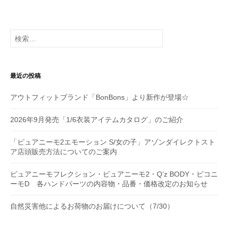
ー
シ
検
索:
ョ
ン
最近の投稿
アウトフィットブランド「BonBons」より新作が登場☆
2026年9月発売「1/6衣装アイテムカタログ」のご紹介
「ピュアニーモ2エモーション S/女の子」アゾンダイレクトスト
ア店頭販売方法についてのご案内
ピュアニーモフレクション・ピュアニーモ2・Q’z BODY・ピコニ
ーモD 各ハンドパーツの内容物・品番・価格改定のお知らせ
自然災害他によるお荷物のお届けについて（7/30）